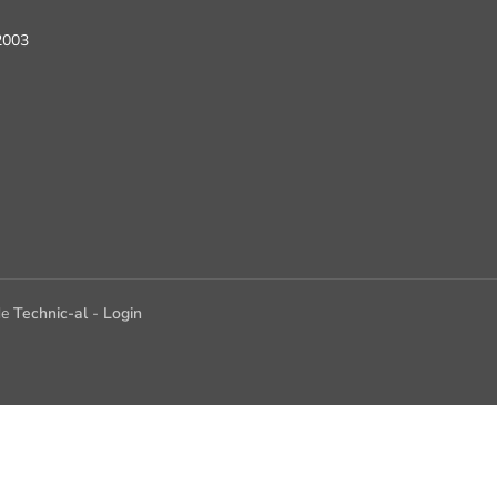
2003
de
Technic-al
-
Login