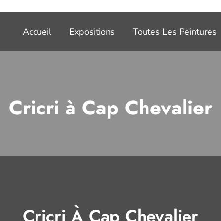
Accueil
Expositions
Toutes Les Peintures
Cricri à Cap Chevalier
Cricri À Cap Chevalier