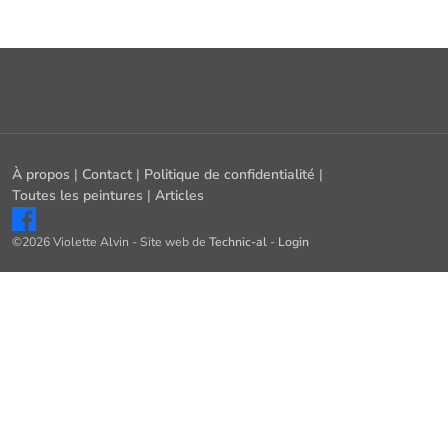
À propos
|
Contact
|
Politique de confidentialité
|
Toutes les peintures
|
Articles
©2026 Violette Alvin - Site web de
Technic-al
-
Login